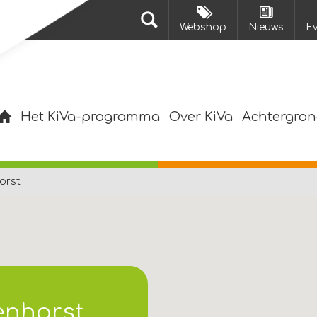
Webshop
Nieuws
E
Het KiVa-programma
Over KiVa
Achtergron
orst
enhorst