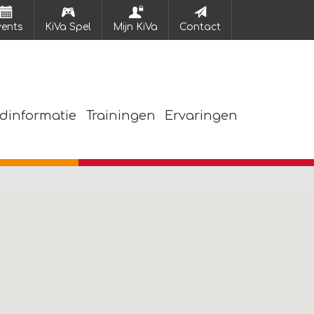
vents
KiVa Spel
Mijn KiVa
Contact
dinformatie
Trainingen
Ervaringen