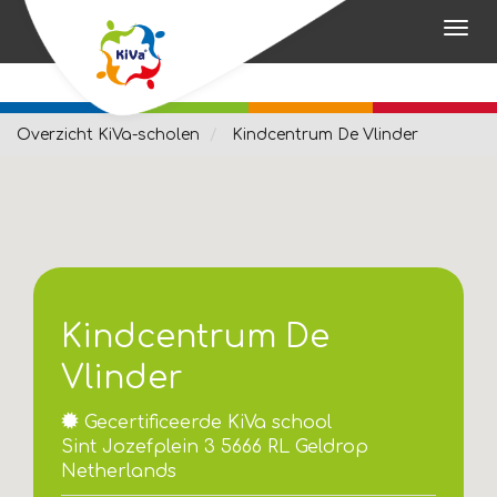
Overzicht KiVa-scholen
Kindcentrum De Vlinder
Kindcentrum De
Vlinder
Gecertificeerde KiVa school
Sint Jozefplein 3 5666 RL Geldrop
Netherlands