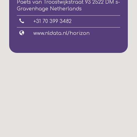
Paets van Troostwijkstraat 93 2522 DM s-
Gravenhage Netherlands
+31 70 399 3482
www.nldata.nl/horizon